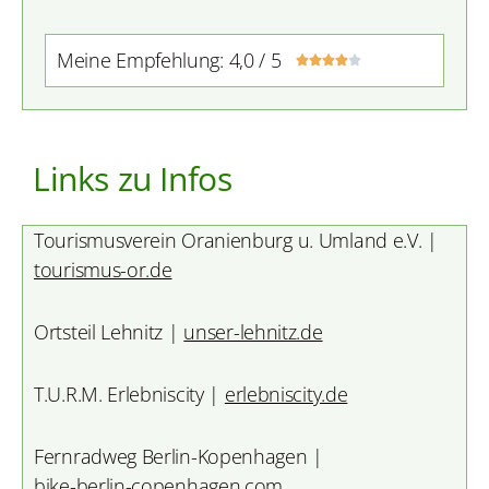
Meine Empfehlung: 4,0 / 5





Links zu Infos
Tourismusverein Oranienburg u. Umland e.V. |
tourismus-or.de
Ortsteil Lehnitz |
unser-lehnitz.de
T.U.R.M. Erlebniscity |
erlebniscity.de
Fernradweg Berlin-Kopenhagen |
bike-berlin-copenhagen.com