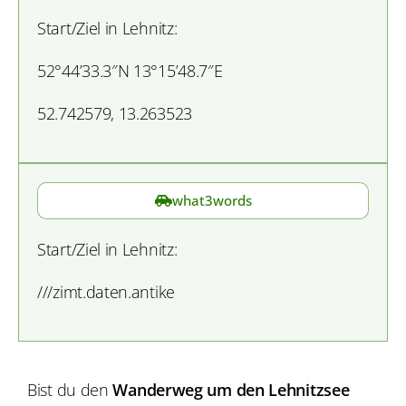
Start/Ziel in Lehnitz:
52°44’33.3″N 13°15’48.7″E
52.742579, 13.263523
what3words
Start/Ziel in Lehnitz:
///zimt.daten.antike
Bist du den
Wanderweg um den Lehnitzsee