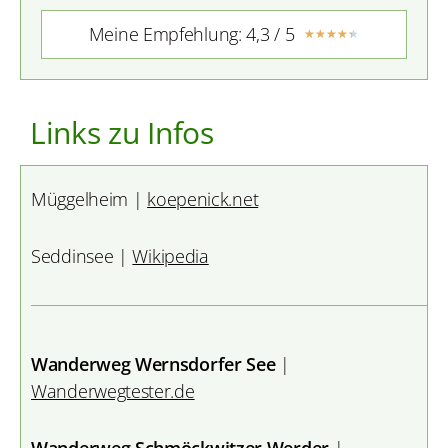
Meine Empfehlung: 4,3 / 5
★
★
★
★
★
Links zu Infos
Müggelheim |
koepenick.net
Seddinsee |
Wikipedia
Wanderweg Wernsdorfer See
|
Wanderwegtester.de
Wanderweg Schmöckwitzer Werder
|