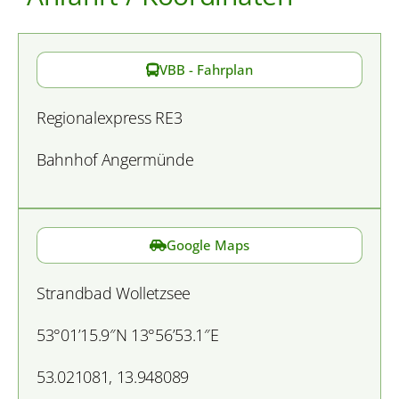
VBB - Fahrplan
Regionalexpress RE3
Bahnhof Angermünde
Google Maps
Strandbad Wolletzsee
53°01’15.9″N 13°56’53.1″E
53.021081, 13.948089